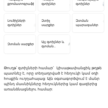
քրոմատոգրաֆիական
զտիչներ
զտիչներ
զտիչներ
Լուծիչների
Զտիչ
Զտման
զտիչներ
սարքեր
պարագաներ
Այլ զտիչներ և
Զտման սարքերը
զտման
համակարգեր
Թուղթ՝ զտիչների համար՝
կիսաթափանցիկ թղթե
պատնեշ է, որը տեղադրված է հեղուկի կամ օդի
հոսքին ուղղահայաց: Այն օգտագործվում է մանր
պինդ մասնիկները հեղուկներից կամ գազերից
առանձնացնելու համար: