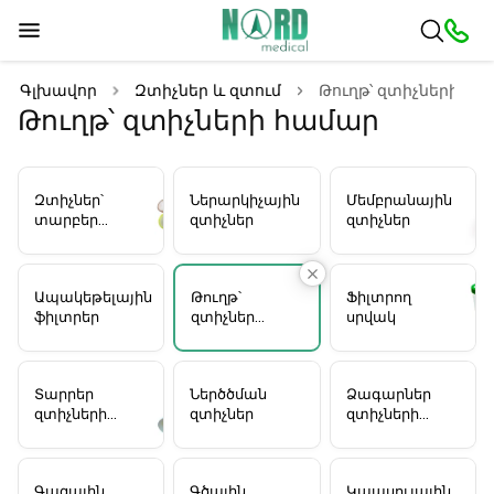
Գլխավոր
Զտիչներ և զտում
Թուղթ՝ զտիչների հ
Թուղթ՝ զտիչների համար
Զտիչներ՝
Ներարկիչային
Մեմբրանային
տարբեր
զտիչներ
զտիչներ
արտադրողներից
Ապակեթելային
Թուղթ՝
Ֆիլտրող
ֆիլտրեր
զտիչների
սրվակ
համար
Տարրեր
Ներծծման
Ձագարներ
զտիչների
զտիչներ
զտիչների
համար
համար
Գազային
Գծային
Կապսուլային