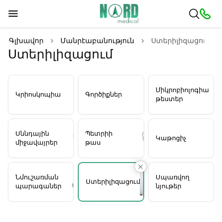
Գլխավոր
Մանրէաբանություն
Ստերիլիզացում
Ստերիլիզացում
Միկրոբիոլոգիակա
Կրիոսկոպիա
Գործիքներ
թեստեր
Սննդային
Պետրիի
Կաթոցիչ
միջավայրեր
թաս
Նմուշառման
Սպառվող
Ստերիլիզացում
պարագաներ
նյութեր