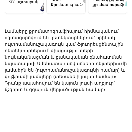
SFC աշտարակներ
Քրոմատոգրաֆիան
քրոմատոգրաֆիայ
(TLC) թիթեղներ
Լամպերը
քրոմատոգրաֆիայում հիմնականում
օգտագործվում են դետեկտորներում՝ օրինակ
ուլտրամանուշակագույն կամ ֆլուորեսցենտային
դետեկտորներում՝ միացությունների
նույնականացման և քանակական գնահատման
նպատակով։ Ամենատարածվածները դեյտերիումի
լամպերն են (ուլտրամանուշակագույնի համար) և
վոլֆրամի լամպերը (տեսանելի լույսի համար)։
Դրանք ապահովում են կայուն լույսի աղբյուր՝
ճշգրիտ և զգայուն վերլուծության համար։