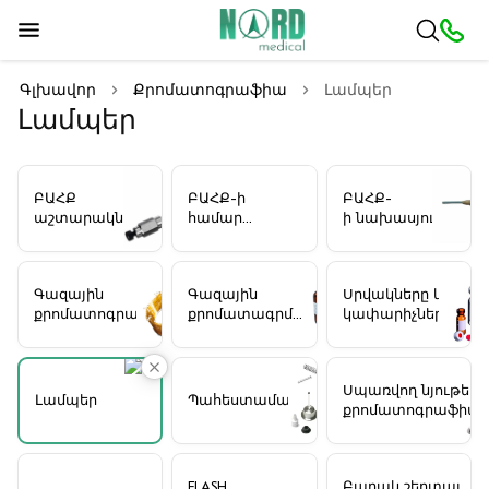
Գլխավոր
Քրոմատոգրաֆիա
Լամպեր
Լամպեր
ԲԱՀՔ
ԲԱՀՔ-ի
ԲԱՀՔ-
աշտարակներ
համար
ի նախասյուները
նախատեսված
լուծիչները
Գազային
Գազային
Սրվակները և
քրոմատոգրաֆիայի
քրոմատագրման
կափարիչները
աշտարակներ
լուծիչներ
Սպառվող նյութեր
Լամպեր
Պահեստամասեր
քրոմատոգրաֆիայ
համար
FLASH
Բարակ շերտային