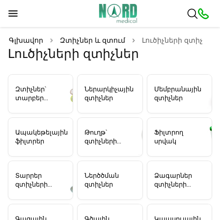
Գլխավոր
Զտիչներ և զտում
Լուծիչների զտիչներ
Լուծիչների զտիչներ
Զտիչներ՝
Ներարկիչային
Մեմբրանային
տարբեր
զտիչներ
զտիչներ
արտադրողներից
Ապակեթելային
Թուղթ՝
Ֆիլտրող
ֆիլտրեր
զտիչների
սրվակ
համար
Տարրեր
Ներծծման
Ձագարներ
զտիչների
զտիչներ
զտիչների
համար
համար
Գազային
Գծային
Կապսուլային