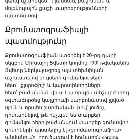
կերպ կշարժվեն ՝ կլանման, բաշխման և
մոլեկուլային քաշի տարբերությունների
պատճառով:
Քրոմատոգրաֆիայի
պատմությունը
Քրոմատոգրաֆիան ստեղծել է 20-րդ դարի
սկզբին Միխայիլ Ցվետի կողմից: 1901 թվականին
Ցվետը ներկայացրեց այս տեխնիկան՝
աշխատելով բույսերի գունանյութերի
հետ՝ քլորոֆիլի և կարոտինոիդների
հետ՝ բաժանման վրա: Նա որպես անշարժ փուլ
օգտագործեց կալցիումի կարբոնատով լցված
սյուն և որպես շարժական փուլ՝ լուծիչ,
դիտարկելով, թե ինչպես են տարբեր
գունանյութերը բաժանվում տարբեր գունավոր
գոտիների՝ այստեղից էլ «քրոմատոգրաֆիա»
անվանումը, որը ծագում է հունարեն chroma