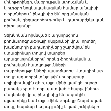
մոնիթորինգի, մաքրության ստուգման և
նյութերի նույնականացման համար այնպիսի
ոլորտներում, ինչպիսիք են` օրգանական
քիմիան, դեղագործությունը և դատաբժշկական
գիտությունը:
Տեխնիկան հիմնված է ադսորբցիոն
քրոմատոգրաֆիայի սկզբունքի վրա, որտեղ
խառնուրդի բաղադրիչները շարժվում են
ստացիոնար փուլով տարբեր
արագություններով՝ իրենց ֆիզիկական և
քիմիական հատկությունների
տարբերությունների պատճառով: Ստացիոնար
փուլը ադսորբենտ նյութի՝ սովորաբար
սիլիցիումային գելի, ալյումինի կամ ցելյուլոզի
բարակ շերտ է, որը պատված է հարթ, իներտ
մակերեսի վրա, ինչպիսիք են ապակին,
պլաստիկը կամ ալյումինե թիթեղը: Շարժական
փուլը հարմար հեղուկ լուծիչ է կամ լուծիչների