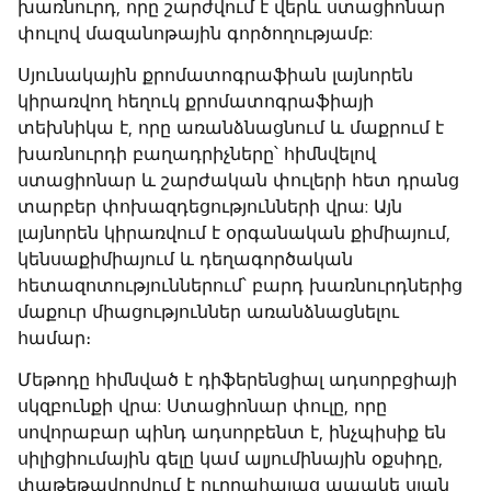
խառնուրդ, որը շարժվում է վերև ստացիոնար
փուլով մազանոթային գործողությամբ:
Սյունակային քրոմատոգրաֆիան
լայնորեն
կիրառվող հեղուկ քրոմատոգրաֆիայի
տեխնիկա է, որը առանձնացնում և մաքրում է
խառնուրդի բաղադրիչները՝ հիմնվելով
ստացիոնար և շարժական փուլերի հետ դրանց
տարբեր փոխազդեցությունների վրա: Այն
լայնորեն կիրառվում է օրգանական քիմիայում,
կենսաքիմիայում և դեղագործական
հետազոտություններում՝ բարդ խառնուրդներից
մաքուր միացություններ առանձնացնելու
համար։
Մեթոդը հիմնված է դիֆերենցիալ ադսորբցիայի
սկզբունքի վրա: Ստացիոնար փուլը, որը
սովորաբար պինդ ադսորբենտ է, ինչպիսիք են
սիլիցիումային գելը կամ ալյումինային օքսիդը,
փաթեթավորվում է ուղղահայաց ապակե սյան