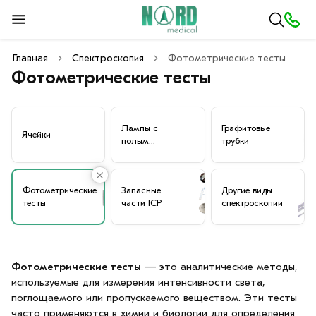
Главная
Спектроскопия
Фотометрические тесты
Фотометрические тесты
Лампы с
Графитовые
Ячейки
полым
трубки
катодом
Фотометрические
Запасные
Другие виды
тесты
части ICP
спектроскопии
Фотометрические тесты
—
это аналитические методы,
используемые для измерения интенсивности света,
поглощаемого или пропускаемого веществом. Эти тесты
часто применяются в химии и биологии для определения