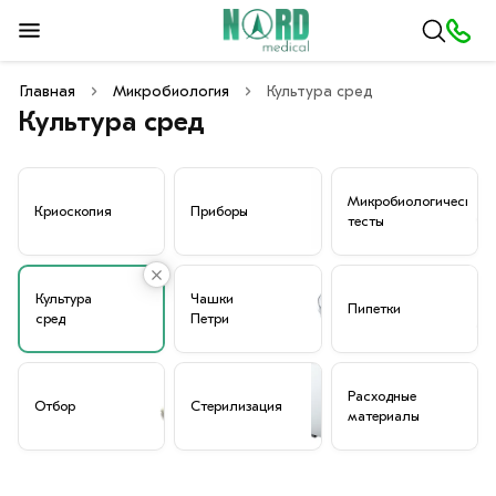
Главная
Микробиология
Культура сред
Культура сред
Микробиологические
Криоскопия
Приборы
тесты
Культура
Чашки
Пипетки
сред
Петри
Расходные
Отбор
Стерилизация
материалы