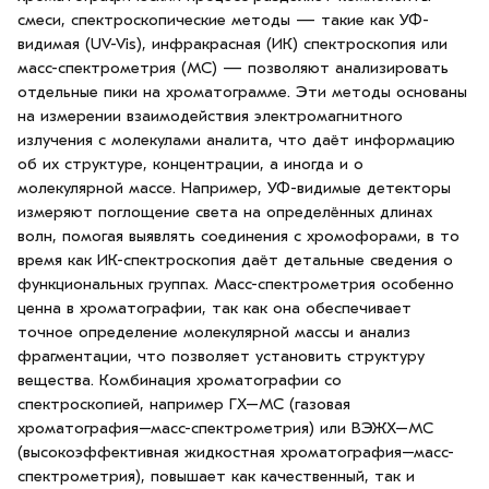
смеси, спектроскопические методы — такие как УФ-
видимая (UV-Vis), инфракрасная (ИК) спектроскопия или
масс-спектрометрия (МС) — позволяют анализировать
отдельные пики на хроматограмме. Эти методы основаны
на измерении взаимодействия электромагнитного
излучения с молекулами аналита, что даёт информацию
об их структуре, концентрации, а иногда и о
молекулярной массе. Например, УФ-видимые детекторы
измеряют поглощение света на определённых длинах
волн, помогая выявлять соединения с хромофорами, в то
время как ИК-спектроскопия даёт детальные сведения о
функциональных группах. Масс-спектрометрия особенно
ценна в хроматографии, так как она обеспечивает
точное определение молекулярной массы и анализ
фрагментации, что позволяет установить структуру
вещества. Комбинация хроматографии со
спектроскопией, например ГХ–МС (газовая
хроматография–масс-спектрометрия) или ВЭЖХ–МС
(высокоэффективная жидкостная хроматография–масс-
спектрометрия), повышает как качественный, так и